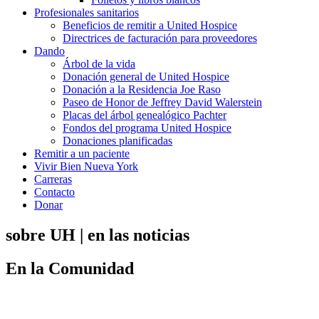
Profesionales sanitarios
Beneficios de remitir a United Hospice
Directrices de facturación para proveedores
Dando
Árbol de la vida
Donación general de United Hospice
Donación a la Residencia Joe Raso
Paseo de Honor de Jeffrey David Walerstein
Placas del árbol genealógico Pachter
Fondos del programa United Hospice
Donaciones planificadas
Remitir a un paciente
Vivir Bien Nueva York
Carreras
Contacto
Donar
sobre UH | en las noticias
En la Comunidad