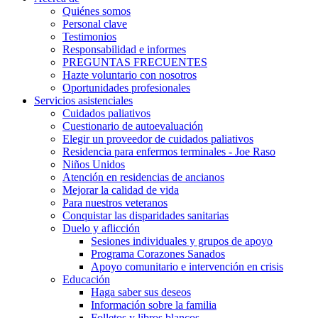
Quiénes somos
Personal clave
Testimonios
Responsabilidad e informes
PREGUNTAS FRECUENTES
Hazte voluntario con nosotros
Oportunidades profesionales
Servicios asistenciales
Cuidados paliativos
Cuestionario de autoevaluación
Elegir un proveedor de cuidados paliativos
Residencia para enfermos terminales - Joe Raso
Niños Unidos
Atención en residencias de ancianos
Mejorar la calidad de vida
Para nuestros veteranos
Conquistar las disparidades sanitarias
Duelo y aflicción
Sesiones individuales y grupos de apoyo
Programa Corazones Sanados
Apoyo comunitario e intervención en crisis
Educación
Haga saber sus deseos
Información sobre la familia
Folletos y libros blancos