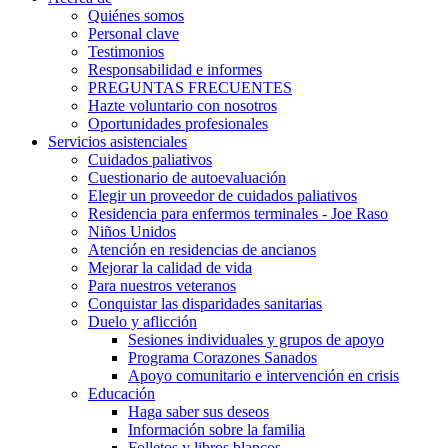
Quiénes somos
Personal clave
Testimonios
Responsabilidad e informes
PREGUNTAS FRECUENTES
Hazte voluntario con nosotros
Oportunidades profesionales
Servicios asistenciales
Cuidados paliativos
Cuestionario de autoevaluación
Elegir un proveedor de cuidados paliativos
Residencia para enfermos terminales - Joe Raso
Niños Unidos
Atención en residencias de ancianos
Mejorar la calidad de vida
Para nuestros veteranos
Conquistar las disparidades sanitarias
Duelo y aflicción
Sesiones individuales y grupos de apoyo
Programa Corazones Sanados
Apoyo comunitario e intervención en crisis
Educación
Haga saber sus deseos
Información sobre la familia
Folletos y libros blancos