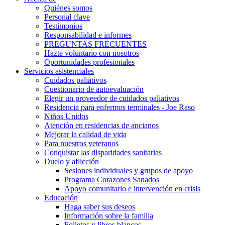
Quiénes somos
Personal clave
Testimonios
Responsabilidad e informes
PREGUNTAS FRECUENTES
Hazte voluntario con nosotros
Oportunidades profesionales
Servicios asistenciales
Cuidados paliativos
Cuestionario de autoevaluación
Elegir un proveedor de cuidados paliativos
Residencia para enfermos terminales - Joe Raso
Niños Unidos
Atención en residencias de ancianos
Mejorar la calidad de vida
Para nuestros veteranos
Conquistar las disparidades sanitarias
Duelo y aflicción
Sesiones individuales y grupos de apoyo
Programa Corazones Sanados
Apoyo comunitario e intervención en crisis
Educación
Haga saber sus deseos
Información sobre la familia
Folletos y libros blancos