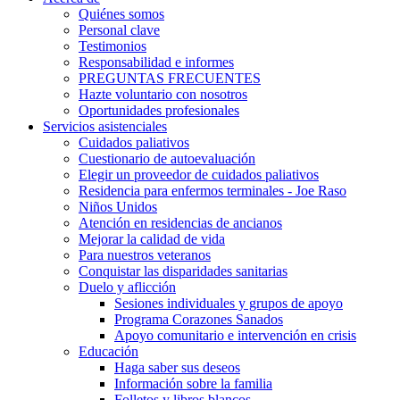
Quiénes somos
Personal clave
Testimonios
Responsabilidad e informes
PREGUNTAS FRECUENTES
Hazte voluntario con nosotros
Oportunidades profesionales
Servicios asistenciales
Cuidados paliativos
Cuestionario de autoevaluación
Elegir un proveedor de cuidados paliativos
Residencia para enfermos terminales - Joe Raso
Niños Unidos
Atención en residencias de ancianos
Mejorar la calidad de vida
Para nuestros veteranos
Conquistar las disparidades sanitarias
Duelo y aflicción
Sesiones individuales y grupos de apoyo
Programa Corazones Sanados
Apoyo comunitario e intervención en crisis
Educación
Haga saber sus deseos
Información sobre la familia
Folletos y libros blancos