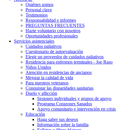
Quiénes somos
Personal clave
Testimonios
Responsabilidad e informes
PREGUNTAS FRECUENTES
Hazte voluntario con nosotros
Oportunidades profesionales
Servicios asistenciales
Cuidados paliativos
Cuestionario de autoevaluación
Elegir un proveedor de cuidados paliativos
Residencia para enfermos terminales - Joe Raso
Niños Unidos
Atención en residencias de ancianos
Mejorar la calidad de vida
Para nuestros veteranos
Conquistar las disparidades sanitarias
Duelo y aflicción
Sesiones individuales y grupos de apoyo
Programa Corazones Sanados
Apoyo comunitario e intervención en crisis
Educación
Haga saber sus deseos
Información sobre la familia
Folletos y libros blancos